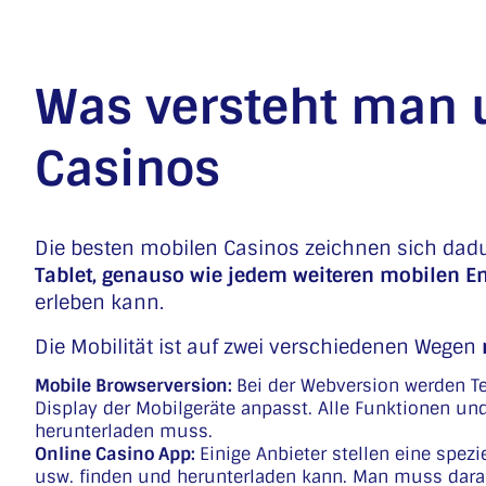
Was versteht man 
Casinos
Die besten mobilen Casinos zeichnen sich da
Tablet, genauso wie jedem weiteren mobilen E
erleben kann.
Die Mobilität ist auf zwei verschiedenen Wegen
Mobile Browserversion:
Bei der Webversion werden Te
Display der Mobilgeräte anpasst. Alle Funktionen und 
herunterladen muss.
Online Casino App:
Einige Anbieter stellen eine spez
usw. finden und herunterladen kann. Man muss dara