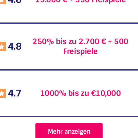
250% bis zu 2.700 € + 500
4.8
Freispiele
4.7
1000% bis zu €10,000
Mehr anzeigen