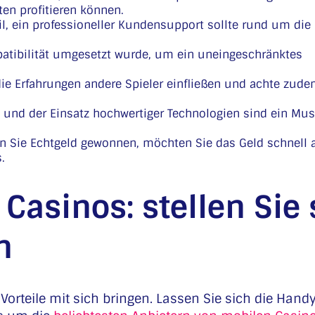
en profitieren können.
il, ein professioneller Kundensupport sollte rund um die
patibilität umgesetzt wurde, um ein uneingeschränktes
ie Erfahrungen andere Spieler einfließen und achte zude
und der Einsatz hochwertiger Technologien sind ein Mu
n Sie Echtgeld gewonnen, möchten Sie das Geld schnell 
.
 Casinos: stellen Sie 
n
Vorteile mit sich bringen. Lassen Sie sich die Handy