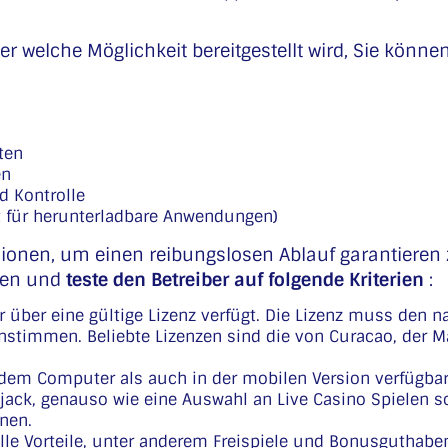
r welche Möglichkeit bereitgestellt wird, Sie könn
ten
en
d Kontrolle
 für herunterladbare Anwendungen)
ionen, um einen reibungslosen Ablauf garantieren
uren und
teste den Betreiber auf folgende Kriterien
:
r über eine gültige Lizenz verfügt. Die Lizenz muss den n
stimmen. Beliebte Lizenzen sind die von Curacao, der M
 dem Computer als auch in der mobilen Version verfügbar
kjack, genauso wie eine Auswahl an Live Casino Spielen s
nen.
le Vorteile, unter anderem Freispiele und Bonusguthaben