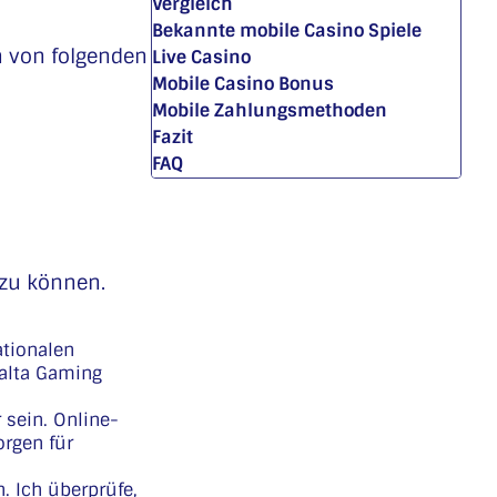
Vergleich
Bekannte mobile Casino Spiele
en von folgenden
Live Casino
Mobile Casino Bonus
Mobile Zahlungsmethoden
Fazit
FAQ
 zu können.
ationalen
alta Gaming
 sein. Online-
orgen für
. Ich überprüfe,