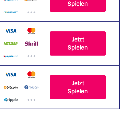
Spielen
Jetzt
Spielen
Jetzt
Spielen