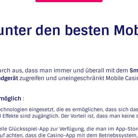
unter den besten Mob
durch aus, dass man immer und überall mit dem
Sm
ndgerät
zugreifen und uneingeschränkt Mobile Casi
möglich
:
chnologien eingesetzt, die es ermöglichen, dass sich das
Effekte sind zugänglich. Der Vorteil ist, dass man keine 
ielle Glücksspiel-App zur Verfügung, die man im App-Stor
uf achten, dass die Casino-App mit dem Betriebssyste